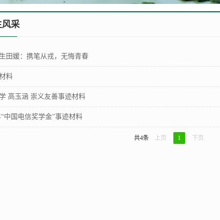
生风采
毕业生田媛：携笔从戎，无悔青春
材料
学 高玉涵 崇义友善事迹材料
7年“中国电信奖学金”事迹材料
共4条
上页
1
下页