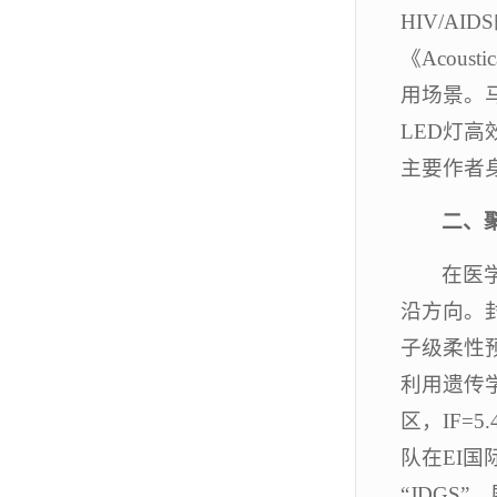
HIV/
《Acou
用场景。马英
LED灯
主要作者身份在
二、
在医
沿方向。封晨
子级柔性预测
利用遗传学
区，IF=
队在EI国
“JDGS