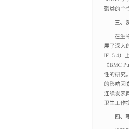
聚类的个
三、
在生
展了深入的流
IF=5
《BMC 
性的研究
的影响因
连续发表
卫生工作
四、