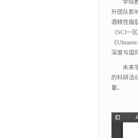
学院
升团队影响力
酒精性脂肪肝与
（SCI
《Ultra
深度与国
未来
的科研活
量。