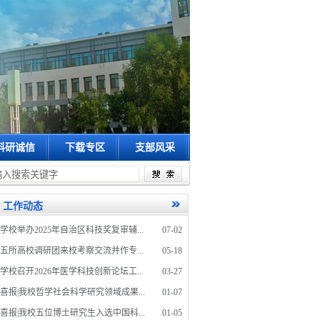
科研诚信
下载专区
支部风采
工作的通知
关于召开2026年度新立项自治区科技计划项目廉政预...
关于召开科技
工作动态
学校举办2025年自治区科技奖复审辅...
07-02
五所高校调研团来校考察交流并作专...
05-18
学校召开2026年医学科技创新论坛工...
03-27
喜报|我校哲学社会科学研究领域成果...
01-07
喜报|我校五位博士研究生入选中国科...
01-05