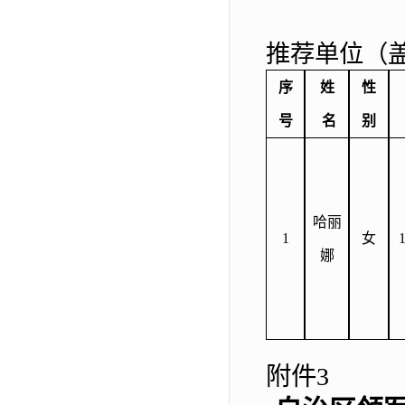
推荐单位（
序
姓
性
号
名
别
哈丽
1
女
1
娜
附件
3