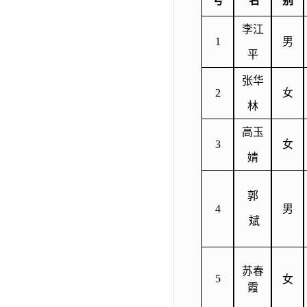
号
名
别
李江
1
男
平
张华
2
女
林
高玉
3
女
婧
郭
4
男
斌
苏春
5
女
霞