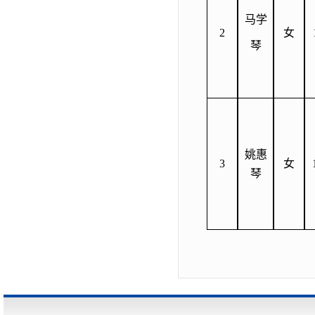
马学
2
女
琴
姚惠
3
女
琴