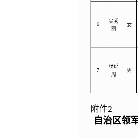
吴秀
6
女
丽
杨延
7
男
周
附件
2
自治区领