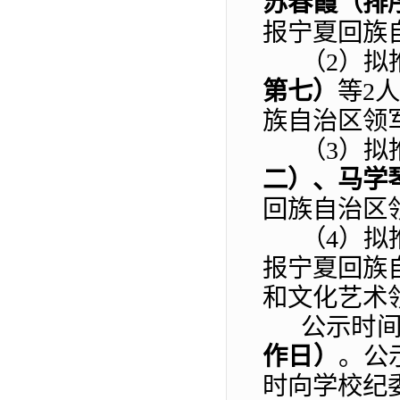
苏春霞（排
报宁夏回族
（
2）拟
第七）
等
2
族自治区领
（
3）拟
二）、马学
回族自治区
（
4）拟
报宁夏回族
和文化艺术
公示时
作日）
。公
时向学校纪