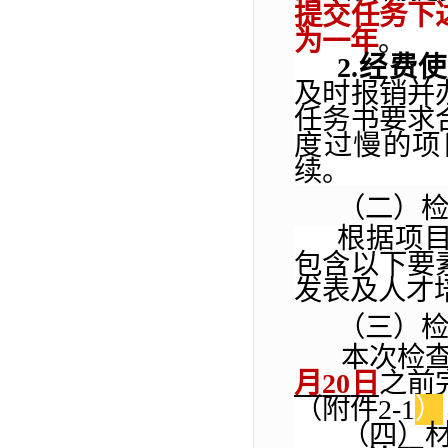
提交任务下
为一年
。
2.
经费使
及时报销并
任务书要求
度过慢的项
续。
（二）
根据项
包含以下要
发表及人才
（三）
本次检
月
20
日
之前
（
附件
2
-1
）
（四）