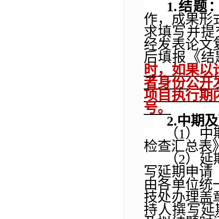
1.
结题
作，成果形
求填写并提
经发表论文
后填报《结
时，如果以
者身份公开
项目执行期
号。
2.
中期及
（
1
）中
检查汇总表
（
2
）延
写延期申请
由
各单位
统
技处办理盖
持人撰写延