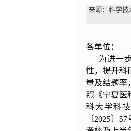
来源：科学技
各单位：
为进一
性，提升科
量及结题率
照
《
宁夏医
科大学科
〔
20
2
5
〕
57
考核及上半