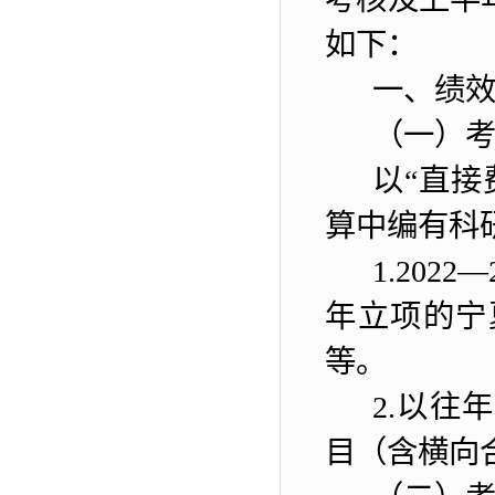
如下：
一、绩
（一）
以
“
直接
算中编有科
1.20
2
2
—
年立项
的
宁
等
。
2.
以往年
目
（
含
横向