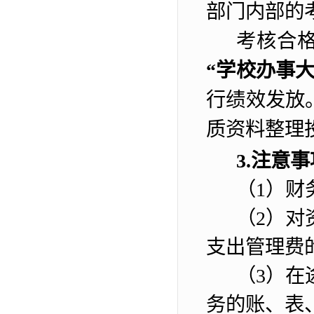
部门内部的
考核
合
“
学校办事
行绩效发放
质资料整理
3.
注意事
（
1
）
财
（
2
）
对
支出管理费
（
3
）在
务的账、表