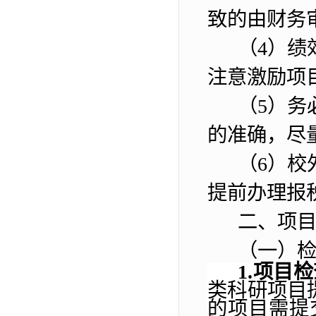
致的由财务
（
4
）绩
注意激励项
（
5
）
务
的准确
，
尽
（
6
）
校
提前办理报
二、项
（一）
1.
项目检
类科研项目
的项目需提