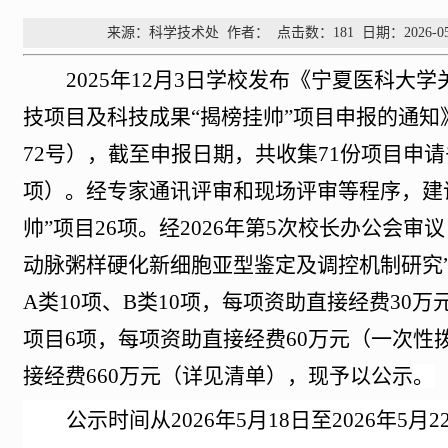
来源：科学技术处
作者：
点击数：
181
日期：2026-05
2025年12月3日学校发布《宁夏医科大学
技项目及科技成果“揭榜挂帅”项目申报的通知》
72号），
截至
申报日期，共收集
71份项目申请
项）
。
经专家通讯评审和现场评审等程序
，建
帅”项目26
项
。经
2026年第
5
次校长办公会审议
动脉粥样硬化新细胞亚型鉴定及调控机制研究”
A类10项、B类10项，每项资助
直接经费
30
项目6项，每项资助
直接经费
60万元（一次性
接
经费
660万元（详见清单）
，
现予以公示
。
公示时间从
2026年
5
月
18
日至
2026年
5
月
2