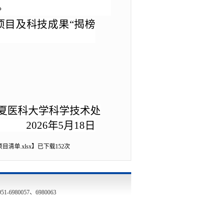
。
技项目及科技成果“揭榜
夏医科大学科学技术处
202
6
年
5
月
18
日
清单.xlsx
】已下载
152
次
80057、6980063