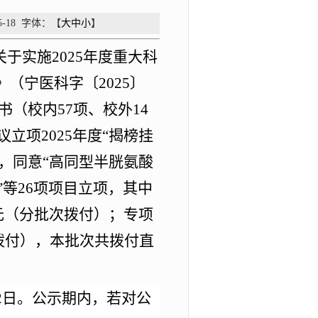
-18
字体：【
大
中
小
】
关于实施2025年度重大科
（宁医科字〔2025〕
书
（校内
57项、校外14
议立项
2025年度“揭榜挂
，同意
“高同型半胱氨酸
等26项项目立项，其中
万元（分批次拨付）；专项
拨付），本批次共
拨付直
2
日。公示期内，若对公