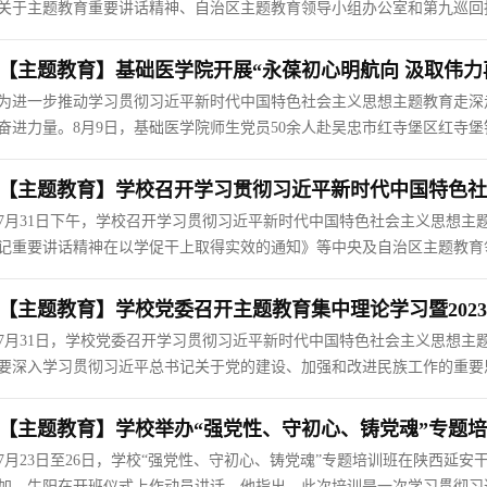
关于主题教育重要讲话精神、自治区主题教育领导小组办公室和第九巡回
议了《关于在学习贯彻习近平新时代中国特色社会主义思想主题教育中开
丰年同志主持会议并...
【主题教育】基础医学院开展“永葆初心明航向 汲取伟力
为进一步推动学习贯彻习近平新时代中国特色社会主义思想主题教育走深
奋进力量。8月9日，基础医学院师生党员50余人赴吴忠市红寺堡区红寺
展主题教育研学实践活动。活动紧紧围绕“永葆初心明航向 汲取伟力再出
流研讨、普及一次...
【主题教育】学校召开学习贯彻习近平新时代中国特色社
7月31日下午，学校召开学习贯彻习近平新时代中国特色社会主义思想主
记重要讲话精神在以学促干上取得实效的通知》等中央及自治区主题教育
看”5个问题推进情况汇报、主题教育领导小组办公室工作汇报。学校党
教育相关工作，学校...
【主题教育】学校党委召开主题教育集中理论学习暨202
7月31日，学校党委召开学习贯彻习近平新时代中国特色社会主义思想主题
要深入学习贯彻习近平总书记关于党的建设、加强和改进民族工作的重要
建之中，把铸牢中华民族共同体意识贯穿立德树人全过程，推动作风建设
持会议并作专题辅导。...
【主题教育】学校举办“强党性、守初心、铸党魂”专题
7月23日至26日，学校“强党性、守初心、铸党魂”专题培训班在陕西延
加。牛阳在开班仪式上作动员讲话。他指出，此次培训是一次学习贯彻习