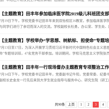
解延安精神的丰富内涵，不断提高自身党性修养；要在培训中做到党性修
优秀干部风采和团队精...
【主题教育】田丰年参加临床医学院2019级儿科班团支
7月19日下午，学校党委书记田丰年来到双怡校区16教室，参加临床医学院
与同学们进行了亲切而深入的交流。学校副校长杜勇，办公室、学生处、
田丰年与全体同学通过视频集中观看习近平总书记同团中央新一届领导班
计大学审计专业硕士...
【主题教育】学校举办“学思想、树航标、担使命”专题
7月13日至17日，为深入开展学习贯彻习近平新时代中国特色社会主义
命”专题培训班，47名党务干部参加。培训期间，学校马克思主义学院张
干部学院陈燕、孔晓分别作了题为《长征与长征精神》《全面建设社会主
座。在专题讲座中，...
【主题教育】田丰年一行现场督办主题教育专项整治工作
7月14日下午，学校党委书记田丰年，党委副书记牛阳，党委常委、纪
副校长史金龙一行先后来到大学生就业指导与服务中心、研究生院（研工
形式，对学校主题教育三个专项整治方案进展情况进行现场督办。在大学
生为中心”的就业指导...
上页
1
2
3
4
共90条