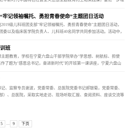
养有新增强、思想境界有新提升、行动落实有新标准；要充分展示学校
部“牢记领袖嘱托、勇担青春使命”主题团日活动
2019级儿科班团支部“牢记领袖嘱托、勇担青春使命”主题团日活动，
团委以及临床医学院负责人、儿科班40名同学共同参加活动。活动中，
子成员集体谈话时的重要讲话和团十九大精神、习近平总书记给南京审
培训班
思想主题教育，学校在宁夏六盘山干部学院举办“学思想、树航标、担使
杰作了题为“感恩总书记，奋进新时代”的开班第一课讲座，宁夏六盘山
义现代化国家的行动纲领——深入学习贯彻党的二十大精神》的专题讲
委书记、监察专员谢波，党委常委、总医院党委书记郝银菊，党委常委、
部）、总医院，采取实地走访、现场听取汇报、查阅资料、座谈交流等
生就业指导与服务中心，田丰年强调，就业是民生之本，要加强“以学
...
5
9
下页