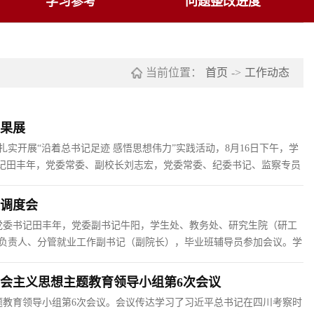
学习参考
问题整改进度
当前位置：
首页
->
工作动态
成果展
实开展“沿着总书记足迹 感悟思想伟力”实践活动，8月16日下午，学
书记田丰年，党委常委、副校长刘志宏，党委常委、纪委书记、监察专员
了恩情篇、思想篇、使命篇、奋进篇、民生篇、和谐篇、淬火篇等7个
次调度会
校党委书记田丰年，党委副书记牛阳，学生处、教务处、研究生院（研工
负责人、分管就业工作副书记（副院长），毕业班辅导员参加会议。学
的成效表示肯定，他代表学校党委对参与就业工作的各部门（单位）同
会主义思想主题教育领导小组第6次会议
题教育领导小组第6次会议。会议传达学习了习近平总书记在四川考察时