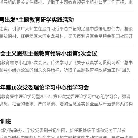
指导组的相关文件精神，听取了主题教育领导小组办公室工作汇报，审
好专题民主生活会的方案》。学校党委书记、主题教育领导小组组长田
再出发”主题教育研学实践活动
走实，引领广大师生在追寻习近平总书记的足迹中感悟思想伟力，凝聚
堡镇弘德村、红寺堡区大河乡龙泉村、吴忠市利通区金星镇金花园社区开
发”主题，开展了“重温一次入党誓词、聆听一场专题党课、开展一次交
会主义思想主题教育领导小组第5次会议
题教育领导小组第5次会议。传达学习了《关于认真学习贯彻习近平总书
领导小组办公室的相关文件精神，听取了主题教育整改整治工作“回头
委书记、主题教育领导小组组长田丰年同志主持会议并安排部署暑期主题
3年第10次党委理论学习中心组学习会
教育集中理论学习暨2023年第10次党委理论学习中心组学习会，强调
思想，把全的要求、严的基调、治的理念落实到全面从严治党体系的构
走深走实，切实增强管党治党的责任感使命感。学校党委书记田丰年主
培训班
安干部学院举办，学校党委副书记牛阳，新任职处级干部和党务干部参
近平新时代中国特色社会主义思想主题教育的生动实践课，要进一步理