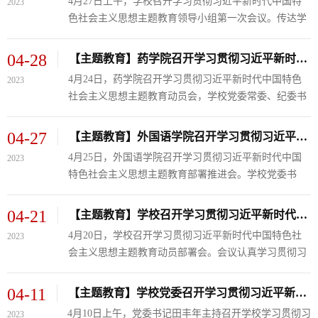
4月27日上午，学校召开学习贯彻习近平新时代中国特
2023
案、宣传工作方案、调查研究方案和检视问题清单。学
色社会主义思想主题教育领导小组第一次会议。传达学
校党委书记、主题教育领导小组组长田丰年同志主持会
习了习近平总书记关于主题教育系列重要讲话精神和自
议并安排部署下一步工作。会议强调，要保持学校主题
治区主题教育领导小组相关文件精神，听取了学校主题
04-28
【主题教育】药学院召开学习贯彻习近平新时代中国特色社会主义思想主题教育动员会
教育开局快、实、...
教育工作情况汇报，审议了学校主题教育理论学习方
4月24日，药学院召开学习贯彻习近平新时代中国特色
2023
案、宣传工作方案、调查研究方案和检视问题清单。学
社会主义思想主题教育动员会，学校党委常委、纪委书
校党委书记、主题教育领导小组组长田丰年同志主持会
记、监察专员谢波同志参加并讲话，药学院班子成员及
议并安排部署下一步工作。会议强调，要保持学校主题
全体教工党员参加。会议由学院执行院长余建强主持。
04-27
【主题教育】外国语学院召开学习贯彻习近平新时代中国特色社会主义思想主题教育部署推进会
教育开局快、实、...
谢波指出，深入开展学习贯彻习近平新时代中国特色社
4月25日，外国语学院召开学习贯彻习近平新时代中国
2023
会主义思想主题教育要牢牢把握“学思想、强党性、重实
特色社会主义思想主题教育部署推进会。学校党委书
践、建新功”的总要求，认真领会主题教育的重大意义，
记、学校主题教育第一联系督导组组长田丰年出席并讲
理论学习要深入，调查研究要务实，推动发展建新功，
话。外国语学院班子成员及全体教职工参加会议，会议
04-21
【主题教育】学校召开学习贯彻习近平新时代中国特色社会主义思想主题教育动员部署会
检视整改要...
由学院党总支书记马立虎主持。田丰年指出，以县处级
4月20日，学校召开学习贯彻习近平新时代中国特色社
2023
以上领导干部为重点在全党深入开展学习贯彻习近平新
会主义思想主题教育动员部署会。会议认真学习贯彻习
时代中国特色社会主义思想主题教育，是党中央一项重
近平总书记在中央主题教育工作会议上的重要讲话精
大决策，是一次覆盖全党的主题教育。外国语学院抢抓
神，深入落实梁言顺书记在全区主题教育工作会议上的
04-11
【主题教育】学校党委召开学习贯彻习近平新时代中国特色社会主义思想主题教育工作专题会议
机遇，在学校主题教育动...
讲话精神和自治区党委对主题教育的部署要求。中央第
4月10日上午，党委书记田丰年主持召开学校学习贯彻习
2023