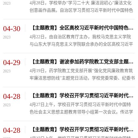
4月28日，学校举办“学习二十大 廉洁润初心”廉洁文化
2023
观看画展后强调，画展中所展出的书法作品和创意画不
创意画作品展。自治区学习贯彻习近平新时代中国特色
仅具有艺术性、行业性，更结合了学校医学专业特色。
社会主义思想主题教育第九巡回指导组成员、自治区教
要积极倡导发挥好传统文化和廉洁文化育人作用，将画
育工委思政处副处长涂焕应，学校领导班子成员以及相
04-30
【主题教育】全区高校习近平新时代中国特色社会主义思想银川论坛暨优质示范课送教走教展示活动举行
展中的作品...
关部门负责人观看了作品展。学校党委书记田丰年同志
4月22日，由自治区教育厅主办，我校马克思主义学院
2023
观看画展后强调，画展中所展出的书法作品和创意画不
与山东大学马克思主义学院联合承办的全区高校习近平
仅具有艺术性、行业性，更结合了学校医学专业特色。
新时代中国特色社会主义思想银川论坛暨优质示范课送
要积极倡导发挥好传统文化和廉洁文化育人作用，将画
教走教展示活动举办。学校党委常委、副校长刘志宏参
04-29
【主题教育】谢波参加药学院教工党支部主题党日活动
展中的作品...
加开班式并致辞，自治区教育厅思政处、山东大学马克
4月19日，药学院教工党支部开展“强化党风廉政教育筑
2023
思主义学院负责人，全区高校“概论”课委会全体委员和
牢廉洁思想防线”主题党日活动，学校党委常委、纪委书
思政课教师代表参加活动。刘志宏在致辞中讲到，在全
记、监察专员谢波，巡察组全体成员参加，活动由党支
党上下深入开展学习贯彻习近平新时代中国特色社会主
部书记刘艳华主持。会议集体学习了习近平总书记在学
04-28
【主题教育】学校召开学习贯彻习近平新时代中国特色社会主义思想主题教育领导小组第一次会议
义思想主题教...
习贯彻习近平新时代中国特色社会主义思想主题教育工
4月27日上午，学校召开学习贯彻习近平新时代中国特
2023
作会议上的重要讲话精神，观看了廉政警示教育片《永
色社会主义思想主题教育领导小组第一次会议。传达学
远吹冲锋号》。支部党员讲授了“以案为鉴强教育 警钟
习了习近平总书记关于主题教育系列重要讲话精神和自
长鸣促廉洁”微党课，三位党员代表依次进行了交流发
治区主题教育领导小组相关文件精神，听取了学校主题
04-28
【主题教育】学校召开学习贯彻习近平新时代中国特色社会主义思想主题教育领导小组第一次会议
言。谢波...
教育工作情况汇报，审议了学校主题教育理论学习方