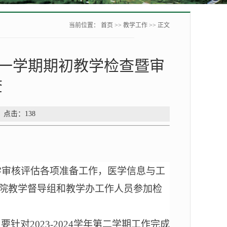
当前位置：
首页
>>
教学工作
>> 正文
年第一学期期初教学检查暨审
查
： 点击：
138
学审核评估各项准备工作，医学信息与工
院教学督导组
和
教学办工作人员参加检
主要针对
202
3
-202
4
学年第
二
学期工作完成