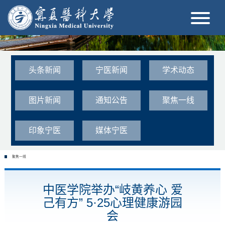
头条新闻
宁医新闻
学术动态
图片新闻
通知公告
聚焦一线
印象宁医
媒体宁医
聚焦一线
中医学院举办“岐黄养心 爱
己有方” 5·25心理健康游园
会