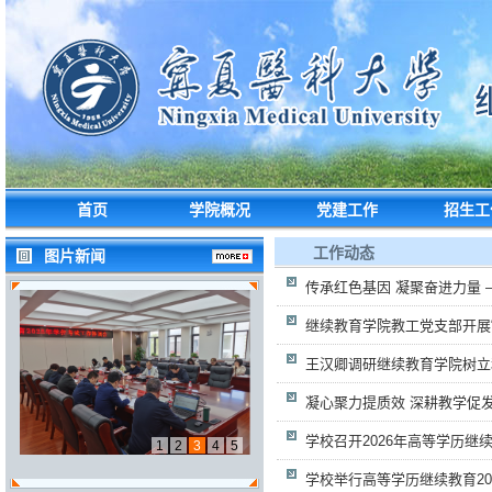
首页
学院概况
党建工作
招生工
工作动态
图片新闻
传承红色基因 凝聚奋进力量 —
继续教育学院教工党支部开展“传
王汉卿调研继续教育学院树立和
凝心聚力提质效 深耕教学促发展
学校召开2026年高等学历继续
1
2
3
4
5
学校举行高等学历继续教育202