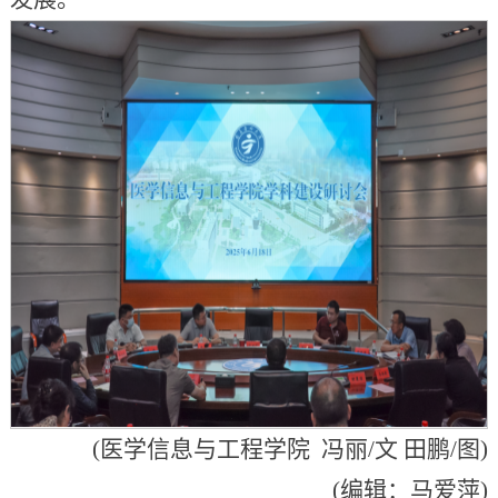
(医学信息与工程学院 冯丽/文 田鹏/图)
(编辑：马爱萍)