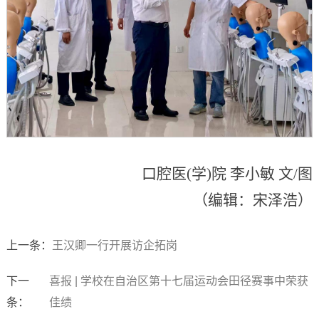
口腔医(学)院 李小敏 文/图
（编辑：宋泽浩）
上一条：
王汉卿一行开展访企拓岗
下一
喜报 | 学校在自治区第十七届运动会田径赛事中荣获
条：
佳绩