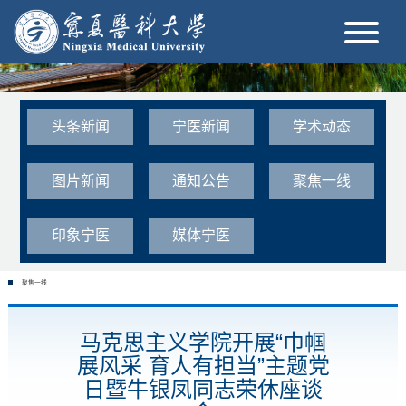
头条新闻
宁医新闻
学术动态
图片新闻
通知公告
聚焦一线
印象宁医
媒体宁医
聚焦一线
马克思主义学院开展“巾帼
展风采 育人有担当”主题党
日暨牛银凤同志荣休座谈