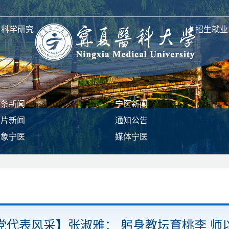
科学研究
招生就业
头条新闻
宁医新闻
图片新闻
通知公告
印象宁医
媒体宁医
党代表风采】张淑雅： 躬身教坛育桃李 师