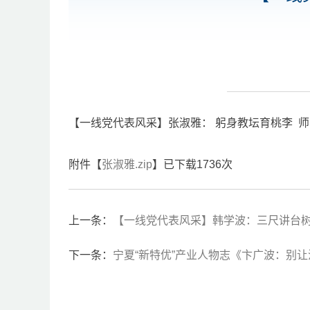
【一线党代表风采】张淑雅： 躬身教坛育桃李 
附件【
张淑雅.zip
】已下载
1736
次
上一条：
【一线党代表风采】韩学波：三尺讲台
下一条：
宁夏“新特优”产业人物志《卞广波：别让