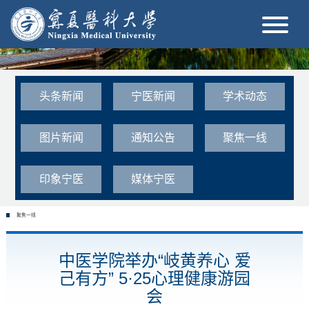
头条新闻
宁医新闻
学术动态
图片新闻
通知公告
聚焦一线
印象宁医
媒体宁医
聚焦一线
中医学院举办“岐黄养心 爱
己有方” 5·25心理健康游园
会