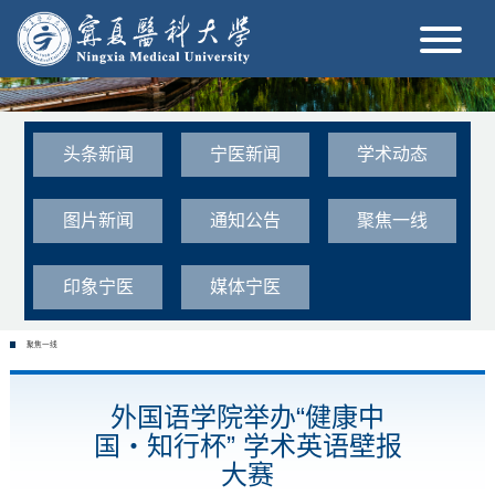
头条新闻
宁医新闻
学术动态
图片新闻
通知公告
聚焦一线
印象宁医
媒体宁医
聚焦一线
外国语学院举办“健康中
国・知行杯” 学术英语壁报
大赛