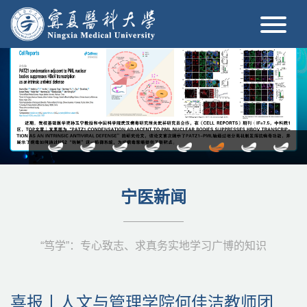
更多
宁医新闻
“笃学”：专心致志、求真务实地学习广博的知识
学校召开2026年第七次就业工作推进
学校总医院青年博士专家赴驻村帮扶
学校与固原市原州区签署校地合作协
学校基础医学院杨延辉教师科研团队
校领导分别讲授树立和践行正确政绩
我校两个案例入选2026年“学在中国”
喜报丨人文与管理学院何佳洁教师团
学校举办第十二届机能实验教学研讨