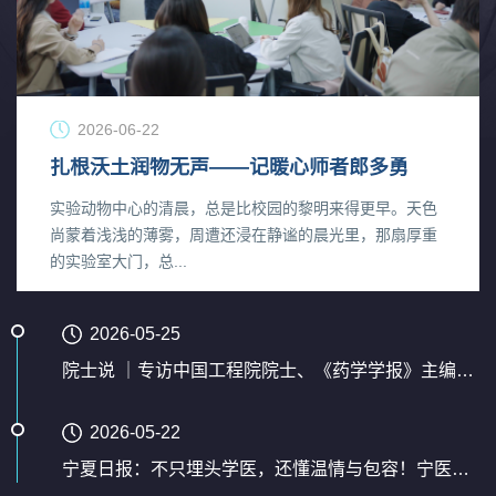
2026-06-22
扎根沃土润物无声——记暖心师者郎多勇
实验动物中心的清晨，总是比校园的黎明来得更早。天色
尚蒙着浅浅的薄雾，周遭还浸在静谧的晨光里，那扇厚重
的实验室大门，总...
2026-05-25
院士说 ｜专访中国工程院院士、《药学学报》主编陈士林
2026-05-22
宁夏日报：不只埋头学医，还懂温情与包容！宁医大这堂课把美...