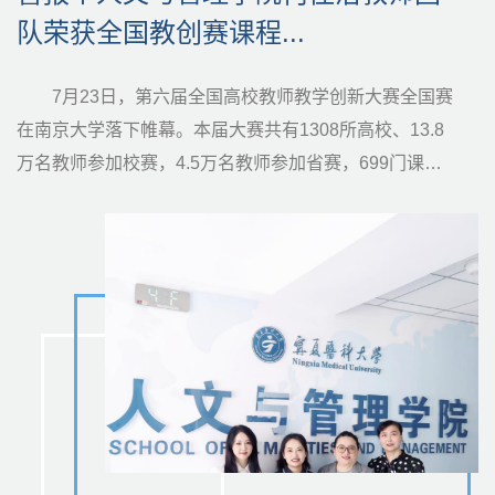
会
点开展诊疗活动
议
与宁夏赛斯聚信生物科...
观学习教育专题党课
来华留学教育管理典...
队荣获全国教创赛课程...
会暨第七期机能学科骨...
8月5日，学校在雁湖校区正德楼226会议室召开
7月31日，学校组织总医院神经内科、呼吸与危重症
7月28日，学校与固原市原州区在雁湖校区正德楼
7月28日，学校基础医学院杨延辉教师科研团队与宁
为扎实推进树立和践行正确政绩观学习教育落地见
近日，由中国高等教育学会外国留学生教育管理分
7月23日，第六届全国高校教师教学创新大赛全国赛
7月18日至23日，由中国病理生理学会实验机能学专
2026年第七次就业工作推进会。学校党委副书记韩蕃
医学科、脊柱骨科、心血管内科、儿科、消化内科、妇
226会议室举行校地合作协议签约仪式。此次校地合作签
夏赛斯聚信生物科技有限公司在雁湖校区砺行楼一楼路
效，引导全校党员干部师生切实把学习成效转化为立德
会组织的2026年“学在中国”来华留学教育管理典型案例评
在南京大学落下帷幕。本届大赛共有1308所高校、13.8
业委员会主办、我校承办的第十二届机能实验教学研讨
璠，相关部门负责人，各学院党委书记、分管就业工作
科12名青年博士专家，深入学校驻村帮扶点吴忠市红寺
约本着“资源共享、优势互补、协同创新、互利共赢”的合
演室举行“高效基因敲除，sgRNA载体构建试剂盒”科技成
树人、服务区域医疗卫生事业、建设高水平应用型医科
选结果正式揭晓，我校2个案例成功入选，充分彰显了学
万名教师参加校赛，4.5万名教师参加省赛，699门课程
会暨第七期机能学科骨干教师高级研修班在银川成功举
副书记、就业专员、毕业班辅导员及各培养单位相关负
堡区大河乡龙泉村，开展“走基层送健康 助力乡村振兴”健
作发展理念，聚焦医疗服务共建、中医技术推广、科研
果转化签约仪式。基础医学院党委副书记王新汉、自治
大学的实干动力，近日，校领导深入分管部门、联系学
校在来华留学生文化融合与教育管理领域的深厚积淀。
的2694位教师和团队入围全国赛现场评审。人文与管理
办。本次会议以“数字赋能教改新程，智启机能实验新未
责人参加会议。会上，大学生就业指导与服务中心负责
康义诊活动。此次活动旨在推动优质医疗资源下沉，巩
与产业融合、人才交流与就业品牌打造等重点领域，开
区医学科学研究所（学校医学科学技术研究中心）副所
院讲授专题党课。6月25日，学校党委副书记邓彦芳以
本次“学在中国”典型案例征集活动，旨在深入贯彻落实
学院院长何佳洁团队从全国高校优秀参赛团队中脱颖而
来”为主题，学校党委副书记、校长姜怡邓，副校长杨怡
人传达了全区高校毕业生就业工作第三次推进会会议精
固拓展脱贫攻坚成果同乡村振兴有效衔接，让基层群众
展全方位、深层次、多维度战略合作，旨在推动校地资
长（副主任）何瑞及校企双方相关工作人员参加。会
“正确政绩观开创学校高质量发展新局面”为题，为护理学
《教育强国建设规划纲要（2024—2035年）》有关要
出，最终在全国赛现场评审中荣获课程思政正高组3等
和来自全国百余所医学院校的230余名实验教学骨干及行
神，通报了当前就业工作形势和下一阶段重点任务。各
在家门口享受到综合性三级甲等医院高水平的医疗服
源深度融合、双向赋能、共同发展。学校党委书记张治
上，杨延辉介绍了试剂盒的研发过程及应用前景，他讲
院党员代表讲授专题党课，她紧扣树立和践行正确政绩
求，推动来华留学教育管理工作提质增效、实现高质量
奖，实现了学院在全国高校教师教学创新大赛国赛奖项
业专家齐聚一堂，共话医学实验教学数智化改革。开幕
学院、人才培养单位围绕首轮就业数据核查情况、就业
务。在义诊现场，总医院青年博士专家团队充分发挥专
荣、固原市原州区委书记马波见证签约并开展座谈交
到，此次科研成果转化，是教育部“双带头人”教师党支部
观的重大意义、核心要义、实践要求三个方面，系统分
发展，来自全国155所高校的393个案例进行申报，经专
上的历史性突破。比赛中，何佳洁团队以《医学伦理
式上，杨怡介绍了我校医学实验教学体系建设及数字化
工作进展和就业达标冲刺...
业优势，为村....
流。学校党委副....
书记“强国....
析了树立和践行...
家评审，最终...
学》课程为依托，紧....
教改成果。....