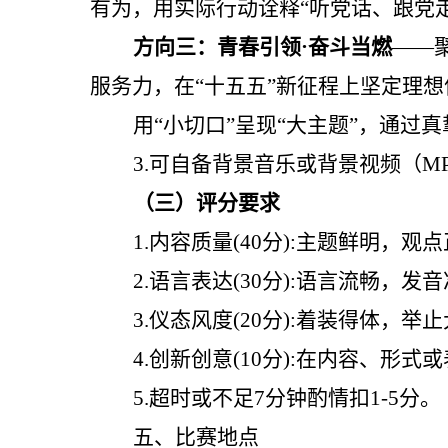
有为，用实际行动诠释“听党话、跟党
方向三：青春引领
·奋斗当燃
——
服务力，在“十五五”新征程上坚定理
用
“小切口”呈现“大主题”，通过
3
.
可自备背景音乐或背景视频（
M
（三）评分要求
1.内容质量(40分):主题鲜明，
2.语言表达(30分):语言流畅
3.仪态风度(20分):着装得体
4.创新创意(10分):在内容、
5
.
超时或不足
7
分钟酌情扣
1-
5
分。
五、比赛地点