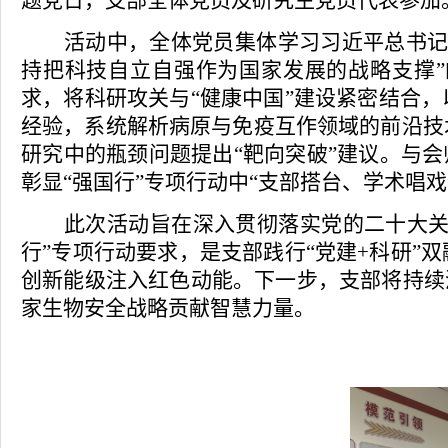
题党日
，
支部全体党员
及研究生党员代表
参加
活动
中
，全体党员集体学习习近平总书
持把科技自立自强作为国家发展的战略支撑
求，将科研攻关与“健康中国”建设紧密结合
经验，系统解析
病原
与
免疫互作领域
的前沿技
研究中的瓶颈问题提出
“靶向突破”建议。
与会
彰显“强国行”专项行动中“支部搭台、学术唱戏
此次活动
旨在
深入贯彻落实党的二十大
行”专项行动要求
，
是支部践行
“党建+科研
创新能级注入红色动能。下一步，支部将持续
家生物安全战略贡献智慧力量。