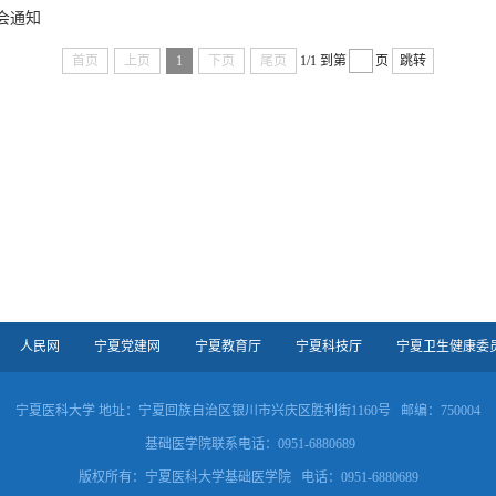
会通知
首页
上页
1
下页
尾页
1/1
到第
页
跳转
人民网
宁夏党建网
宁夏教育厅
宁夏科技厅
宁夏卫生健康委
宁夏医科大学 地址：宁夏回族自治区银川市兴庆区胜利街1160号 邮编：750004
基础医学院联系电话：0951-6880689
版权所有：宁夏医科大学基础医学院 电话：0951-6880689