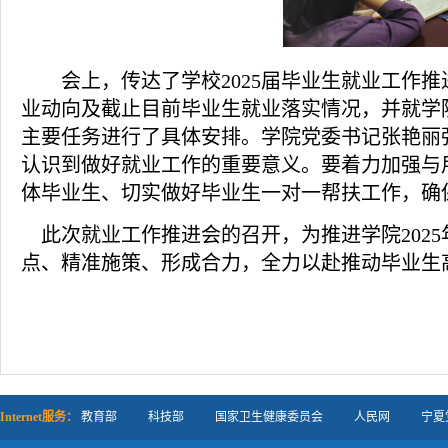
会上，
传达了学校
2025届毕业生就业工
业动向及
截止目前
毕业生
就业落实情况
，并就学
主要任务进行了具体安排。学院党委书记张艳丽
认识到做好就业工作的重要意义
。要着力
加强与
体毕业生
、切实做好毕业生
一对一帮扶
工作
，确
此次就业工作推进会的召开，为
推进
学院
20
点、
精准施策
、形成合力
，全力以赴推动毕业生
Internet服务：
教育部
科技部
国家卫生健康委员会
人民网
宁夏