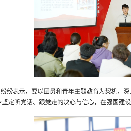
们纷纷表示，要以团员和青年主题教育为契机，深
步坚定听党话、跟党走的决心与信心，在强国建设