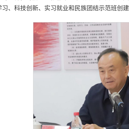
学习、科技创新、实习就业和民族团结示范班创建