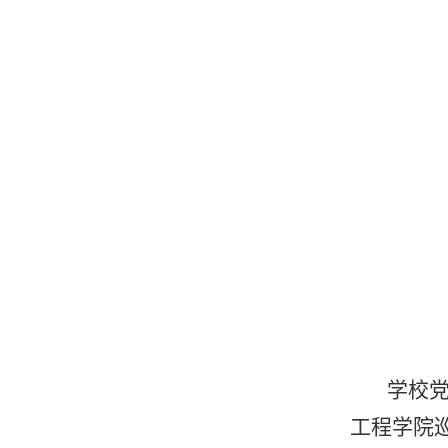
学校
工程学院