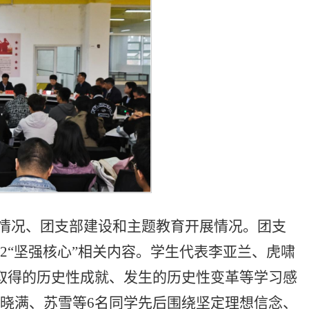
情况、团支部建设和主题教育开展情况。团支
2“坚强核心”相关内容。学生代表李亚兰、虎啸
取得的历史性成就、发生的历史性变革等学习感
晓满、苏雪等6名同学先后围绕坚定理想信念、