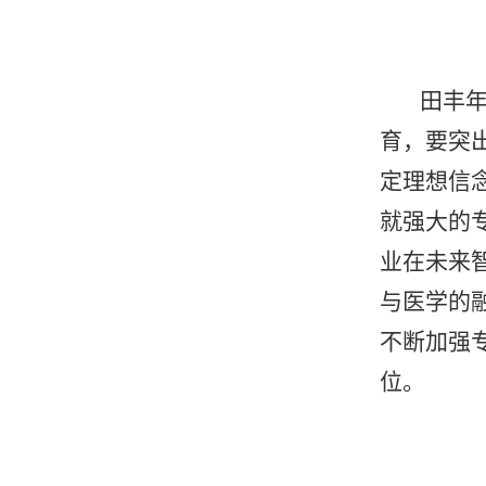
田丰
育，要突
定理想信
就强大的
业在未来
与医学的
不断加强
位。