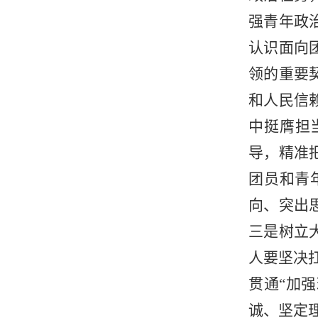
强青年政
认识面向
领的重要
和人民信
中挺膺担
导，精准
团员和青
向、突出
三是树立
人要坚决
贯通“加
诚、坚定